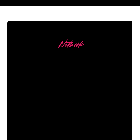
REGULAR
SUPPLIERS
Netwerk
Onze Klanten
De Neon specialisten van The Neon
Company staan voor je klaar om jouw
bedrijfsnaam, logo of merk op een
sfeervolle en krachtige manier om te
zetten in Neon verlichting. Met ruim
5000+ bedrijven en bekende merken in
ons klantenbestand ben je bij ons aan
het juiste adres voor een duurzame
Neon Sign tegen de laagste