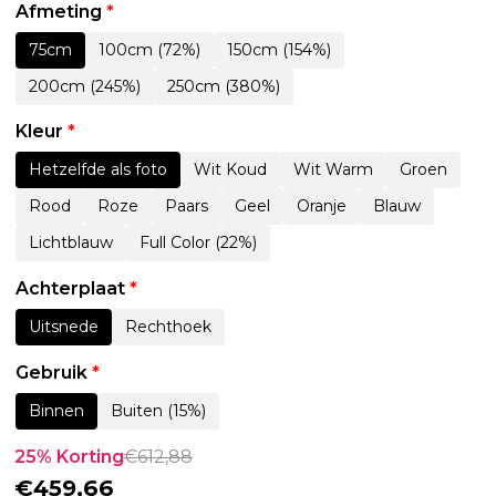
Afmeting
*
75cm
100cm (72%)
150cm (154%)
200cm (245%)
250cm (380%)
Kleur
*
Hetzelfde als foto
Wit Koud
Wit Warm
Groen
Rood
Roze
Paars
Geel
Oranje
Blauw
Lichtblauw
Full Color (22%)
Achterplaat
*
Uitsnede
Rechthoek
Gebruik
*
Binnen
Buiten (15%)
25% Korting
€
612,88
€
459,66