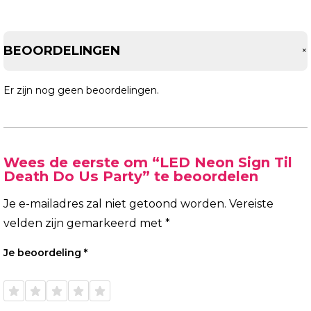
BEOORDELINGEN
Er zijn nog geen beoordelingen.
Wees de eerste om “LED Neon Sign Til
Death Do Us Party” te beoordelen
Je e-mailadres zal niet getoond worden.
Vereiste
velden zijn gemarkeerd met
*
Je beoordeling
*
1 van
2 van
3 van
4 van
5 van
de 5
de 5
de 5
de 5
de 5
sterren
sterren
sterren
sterren
sterren