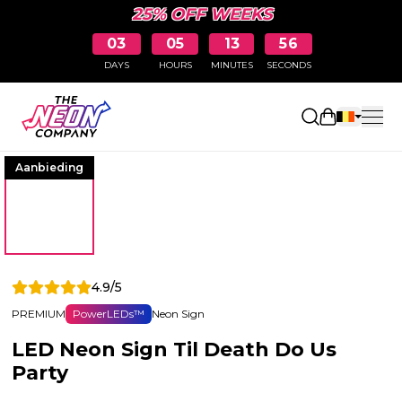
25% OFF WEEKS
03
05
13
56
DAYS
HOURS
MINUTES
SECONDS
Winkelwag
Aanbieding
4.9/5
PREMIUM
PowerLEDs™
Neon Sign
LED Neon Sign Til Death Do Us
Party