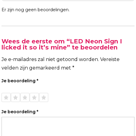
Er zijn nog geen beoordelingen.
Wees de eerste om “LED Neon Sign I
licked it so it’s mine” te beoordelen
Je e-mailadres zal niet getoond worden.
Vereiste
velden zijn gemarkeerd met
*
Je beoordeling
*
1 van
2 van
3 van
4 van
5 van
de 5
de 5
de 5
de 5
de 5
sterren
sterren
sterren
sterren
sterren
Je beoordeling
*