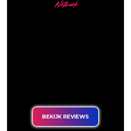
Netwerk
Onze Klanten
De Neon specialisten van The Neon
Company staan voor je klaar om jouw
bedrijfsnaam, logo of merk op een
sfeervolle en krachtige manier om te
zetten in Neon verlichting. Met ruim
5000+ bedrijven en bekende merken in
ons klantenbestand ben je bij ons aan
het juiste adres voor een duurzame
Neon Sign tegen de laagste
prijsgarantie.
BEKIJK REVIEWS