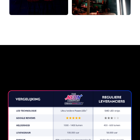
Waarom een Neon Sign van
The Neon Company