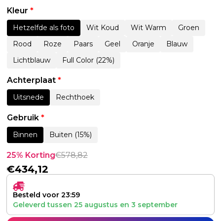
Kleur
*
Hetzelfde als foto
Wit Koud
Wit Warm
Groen
Rood
Roze
Paars
Geel
Oranje
Blauw
Lichtblauw
Full Color (22%)
Achterplaat
*
Uitsnede
Rechthoek
Gebruik
*
Binnen
Buiten (15%)
25% Korting
€
578,82
€
434,12
Besteld voor 23:59
Geleverd tussen
25 augustus
en
3 september