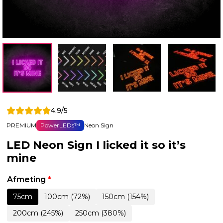
4.9/5
PREMIUM
PowerLEDs™
Neon Sign
LED Neon Sign I licked it so it’s
mine
Afmeting
*
75cm
100cm (72%)
150cm (154%)
200cm (245%)
250cm (380%)