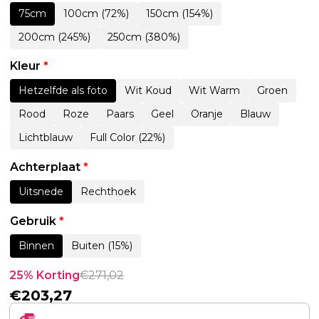
75cm
100cm (72%)
150cm (154%)
200cm (245%)
250cm (380%)
Kleur
*
Hetzelfde als foto
Wit Koud
Wit Warm
Groen
Rood
Roze
Paars
Geel
Oranje
Blauw
Lichtblauw
Full Color (22%)
Achterplaat
*
Uitsnede
Rechthoek
Gebruik
*
Binnen
Buiten (15%)
25% Korting
€
271,02
€
203,27