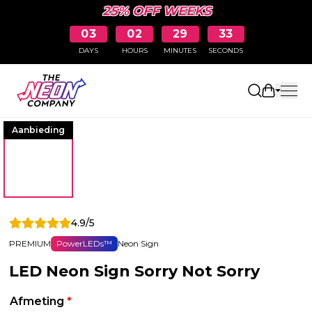
25% OFF WEEKS
03
02
29
33
DAYS
HOURS
MINUTES
SECONDS
Winkelw
Aanbieding
4.9/5
PREMIUM
PowerLEDs™
Neon Sign
LED Neon Sign Sorry Not Sorry
Afmeting
*