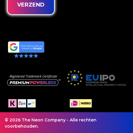
VERZEND
© 2026 The Neon Company - Alle rechten
voorbehouden.