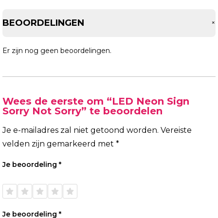
BEOORDELINGEN
Er zijn nog geen beoordelingen.
Wees de eerste om “LED Neon Sign
Sorry Not Sorry” te beoordelen
Je e-mailadres zal niet getoond worden.
Vereiste
velden zijn gemarkeerd met
*
Je beoordeling
*
1 van
2 van
3 van
4 van
5 van
de 5
de 5
de 5
de 5
de 5
sterren
sterren
sterren
sterren
sterren
Je beoordeling
*