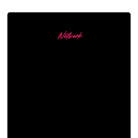
Netwerk
Onze Klanten
De Neon specialisten van The Neon
Company staan voor je klaar om jouw
bedrijfsnaam, logo of merk op een
sfeervolle en krachtige manier om te
zetten in Neon verlichting. Met ruim
5000+ bedrijven en bekende merken in
ons klantenbestand ben je bij ons aan
het juiste adres voor een duurzame
Neon Sign tegen de laagste
prijsgarantie.