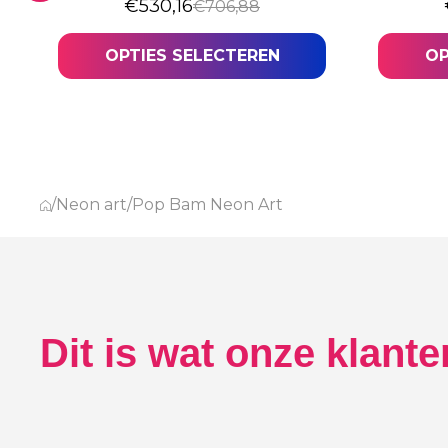
was: €529,78.
34.
Oorspronkelijke prijs was: €706,88.
Huidige prijs is: €530,16.
€
530,16
€
706,88
OPTIES SELECTEREN
OP
/
Neon art
/
Pop Bam Neon Art
Dit is wat onze klant