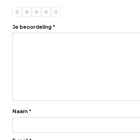
1 van
2 van
3 van
4 van
5 van
de 5
de 5
de 5
de 5
de 5
sterren
sterren
sterren
sterren
sterren
Je beoordeling
*
Naam
*