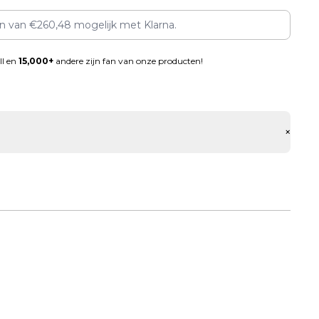
en van
€
260,48
mogelijk met Klarna.
ll en
15,000+
andere zijn fan van onze producten!
+