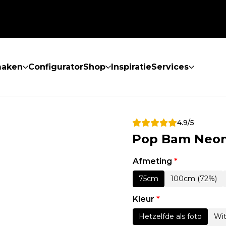
maken
Configurator
Shop
Inspiratie
Services
4.9/5
Pop Bam Neon
Afmeting
*
75cm
100cm (72%)
Kleur
*
Hetzelfde als foto
Wi