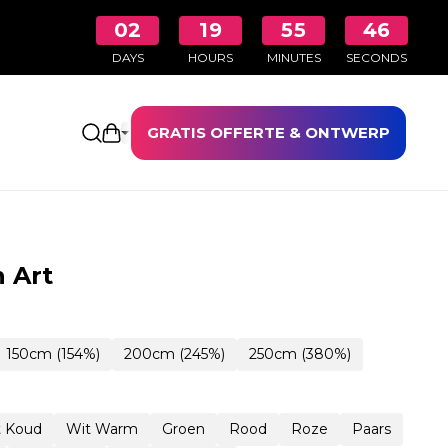
02
19
55
45
DAYS
HOURS
MINUTES
SECONDS
GRATIS OFFERTE & ONTWERP
Winkelwagen openen
 Art
150cm (154%)
200cm (245%)
250cm (380%)
t Koud
Wit Warm
Groen
Rood
Roze
Paars