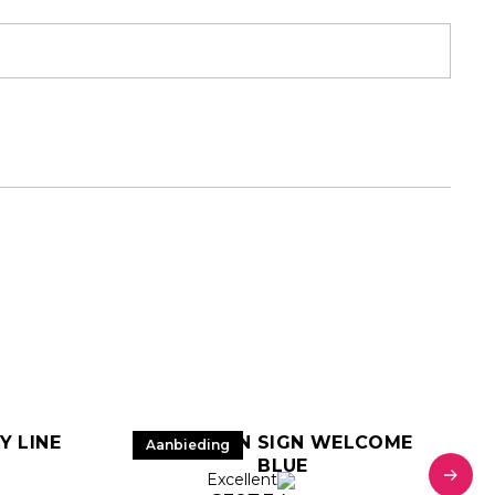
Y LINE
LED NEON SIGN WELCOME
Aanbieding
BLUE
Excellent