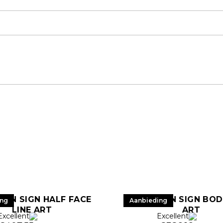
EON SIGN HALF FACE
LED NEON SIGN BOD
ing
Aanbieding
LINE ART
ART
Excellent
Excellent