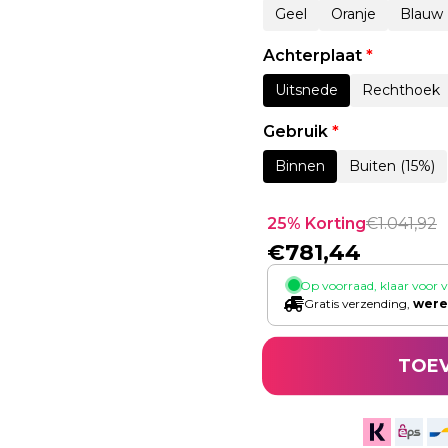
Geel
Oranje
Blauw
Achterplaat
*
Uitsnede
Rechthoek
Gebruik
*
Binnen
Buiten (15%)
25% Korting
€
1.041,92
€
781,44
Op voorraad, klaar voor 
Gratis verzending,
were
TOE