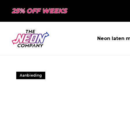
25% OFF WEEKS
Neon laten 
Aanbieding