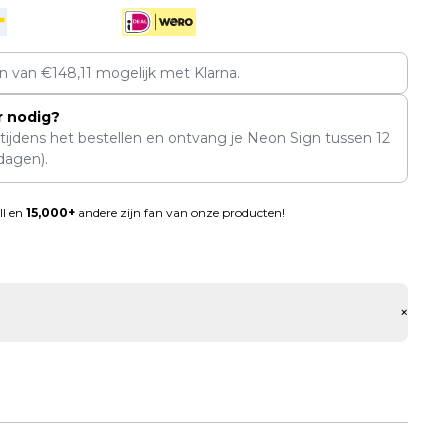
en van
€
148,11
mogelijk met Klarna.
r nodig?
 tijdens het bestellen en ontvang je Neon Sign tussen
12
dagen).
ll en
15,000+
andere zijn fan van onze producten!
+