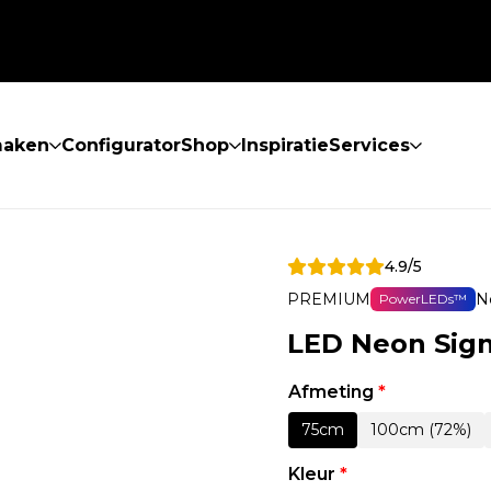
maken
Configurator
Shop
Inspiratie
Services
4.9/5
PREMIUM
N
PowerLEDs™
LED Neon Sign
Afmeting
*
75cm
100cm (72%)
Kleur
*