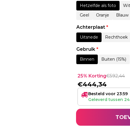
Hetzelfde als foto
Wi
Geel
Oranje
Blauw
Achterplaat
*
Uitsnede
Rechthoek
Gebruik
*
Binnen
Buiten (15%)
25% Korting
€
592,44
€
444,34
Besteld voor 23:59
Geleverd tussen
24
TOE