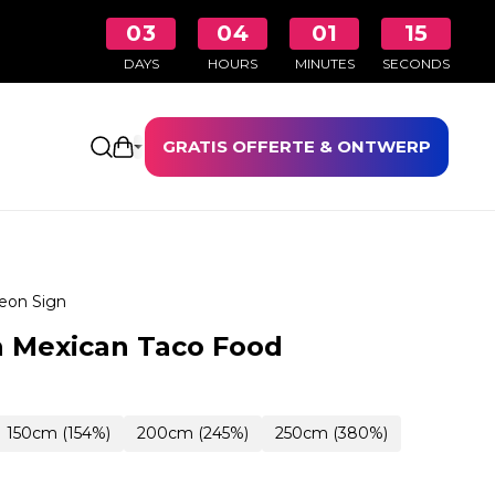
03
04
01
14
DAYS
HOURS
MINUTES
SECONDS
GRATIS OFFERTE & ONTWERP
Winkelwagen openen
eon Sign
 Mexican Taco Food
150cm (154%)
200cm (245%)
250cm (380%)