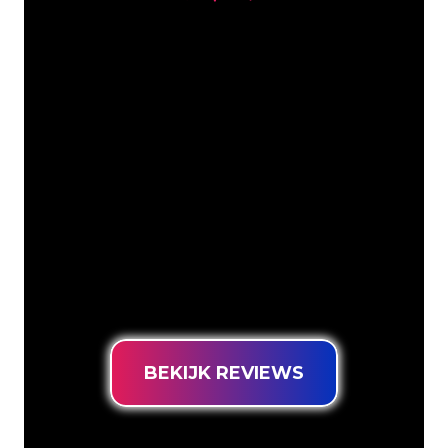
Onze Klanten
De Neon specialisten van The Neon
Company staan voor je klaar om jouw
bedrijfsnaam, logo of merk op een
sfeervolle en krachtige manier om te
zetten in Neon verlichting. Met ruim
5000+ bedrijven en bekende merken in
ons klantenbestand ben je bij ons aan
het juiste adres voor een duurzame
Neon Sign tegen de laagste
prijsgarantie.
BEKIJK REVIEWS