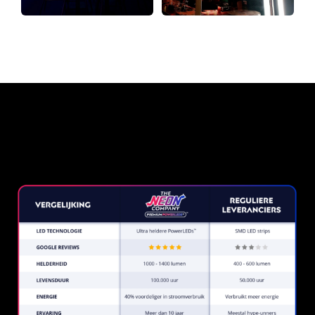
Waarom een Neon Sign van
The Neon Company