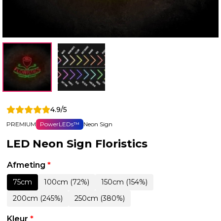
4.9/5
PREMIUM
PowerLEDs™
Neon Sign
LED Neon Sign Floristics
Afmeting
*
75cm
100cm (72%)
150cm (154%)
200cm (245%)
250cm (380%)
Kleur
*