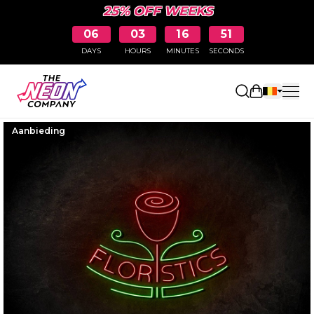
25% OFF WEEKS
06
03
16
50
DAYS
HOURS
MINUTES
SECONDS
Winkelwag
Aanbieding