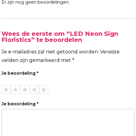
Er zijn nog geen beoordelingen.
Wees de eerste om “LED Neon Sign
Floristics” te beoordelen
Je e-mailadres zal niet getoond worden.
Vereiste
velden zijn gemarkeerd met
*
Je beoordeling
*
1 van
2 van
3 van
4 van
5 van
de 5
de 5
de 5
de 5
de 5
sterren
sterren
sterren
sterren
sterren
Je beoordeling
*