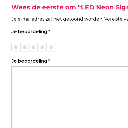
Wees de eerste om “LED Neon Sig
Je e-mailadres zal niet getoond worden.
Vereiste 
Je beoordeling
*
1 van
2 van
3 van
4 van
5 van
de 5
de 5
de 5
de 5
de 5
sterren
sterren
sterren
sterren
sterren
Je beoordeling
*