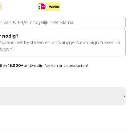
en van
€
169,91
mogelijk met Klarna.
r nodig?
 tijdens het bestellen en ontvang je Neon Sign tussen
13
dagen).
ll en
15,000+
andere zijn fan van onze producten!
+