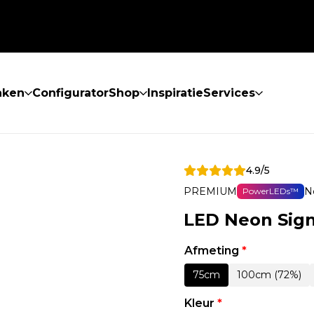
aken
Configurator
Shop
Inspiratie
Services
4.9/5
PREMIUM
N
PowerLEDs™
LED Neon Sign
Afmeting
*
75cm
100cm (72%)
Kleur
*