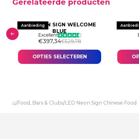
Gerelateerde producten
LED NEON SIGN WELCOME
LED N
Aanbieding
Aanbied
BLUE
Excellent
was: €529,78.
34.
Oorspronkelijke prijs was: €529,78.
Huidige prijs is: €397,34.
€
397,34
€
529,78
OPTIES SELECTEREN
OP
/
Food, Bars & Clubs
/
LED Neon Sign Chinese Food