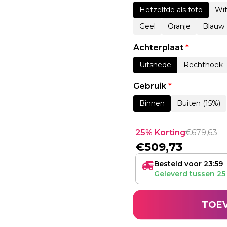
Hetzelfde als foto
Wi
Geel
Oranje
Blauw
Achterplaat
*
Uitsnede
Rechthoek
Gebruik
*
Binnen
Buiten (15%)
25% Korting
€
679,63
€
509,73
Besteld voor 23:59
Geleverd tussen
25
TOE