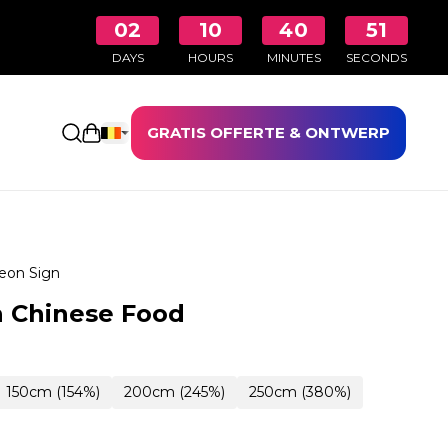
02
10
40
50
DAYS
HOURS
MINUTES
SECONDS
GRATIS OFFERTE & ONTWERP
Winkelwagen openen
eon Sign
 Chinese Food
150cm (154%)
200cm (245%)
250cm (380%)