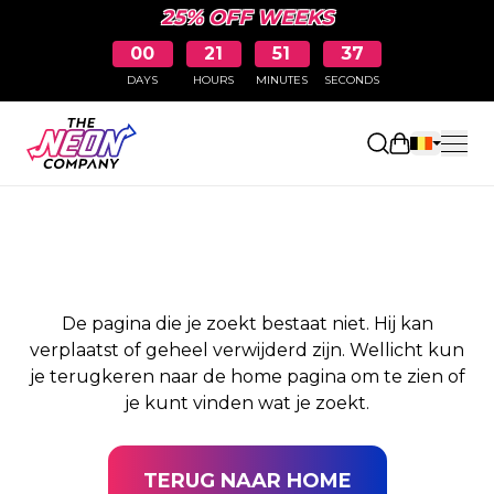
25% OFF WEEKS
00
21
51
37
DAYS
HOURS
MINUTES
SECONDS
PAGINA NIET
Winkelwag
GEVONDEN
De pagina die je zoekt bestaat niet. Hij kan
verplaatst of geheel verwijderd zijn. Wellicht kun
je terugkeren naar de home pagina om te zien of
je kunt vinden wat je zoekt.
TERUG NAAR HOME