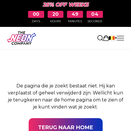
25% OFF WEEKS
00
20
49
03
DAYS
HOURS
MINUTES
SECONDS
PAGINA NIET
Winkelwag
GEVONDEN
De pagina die je zoekt bestaat niet. Hij kan
verplaatst of geheel verwijderd zijn. Wellicht kun
je terugkeren naar de home pagina om te zien of
je kunt vinden wat je zoekt.
TERUG NAAR HOME