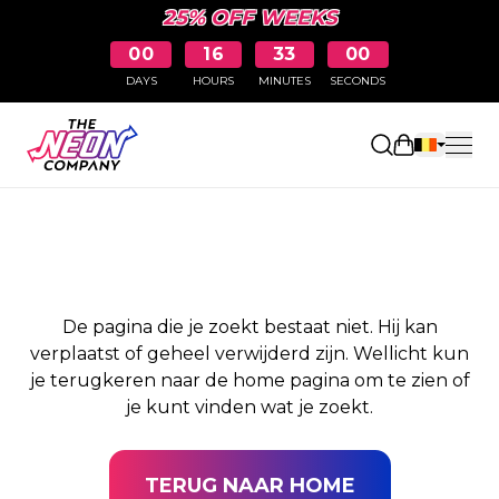
25% OFF WEEKS
00
16
33
00
DAYS
HOURS
MINUTES
SECONDS
PAGINA NIET
Winkelwag
GEVONDEN
De pagina die je zoekt bestaat niet. Hij kan
verplaatst of geheel verwijderd zijn. Wellicht kun
je terugkeren naar de home pagina om te zien of
je kunt vinden wat je zoekt.
TERUG NAAR HOME