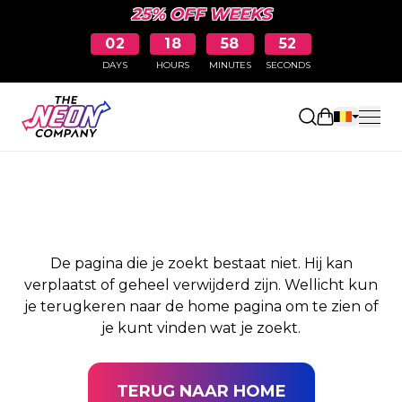
25% OFF WEEKS
02
18
58
51
DAYS
HOURS
MINUTES
SECONDS
PAGINA NIET
Winkelwag
GEVONDEN
De pagina die je zoekt bestaat niet. Hij kan
verplaatst of geheel verwijderd zijn. Wellicht kun
je terugkeren naar de home pagina om te zien of
je kunt vinden wat je zoekt.
TERUG NAAR HOME