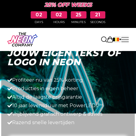
25% OFF WEEKS
02
02
25
19
DAYS
HOURS
MINUTES
SECONDS
Snel, eenvoudig en betaalbaar
Winkelwag
JOUW EIGEN TEKST OF
LOGO IN NEON
Profiteer nu van 25% korting
Producties in eigen beheer
Altijd de laagste prijsgarantie
10 jaar levensduur met PowerLEDs™
Vrijblijvend grafisch ontwerp & advies
Razend snelle levertijden