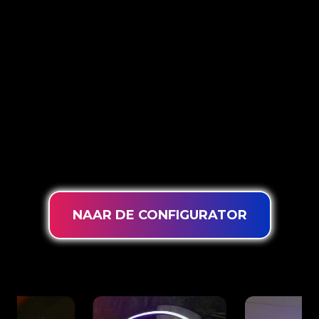
5 VERSCHILLENDE
OPTIES
The Neon Company is specialist in het
ontwikkelen, ontwerpen en produceren van
PowerLEDs™ Neon Signing. Met onze
innovatieve ‘PowerLEDs™’ lichttechniek
ben
je gegarandeerd van de meest krachtige dimbare
LEDs, een extra lange levensduur en geschikt
voor 24/7 intensief gebruik.
NAAR DE CONFIGURATOR