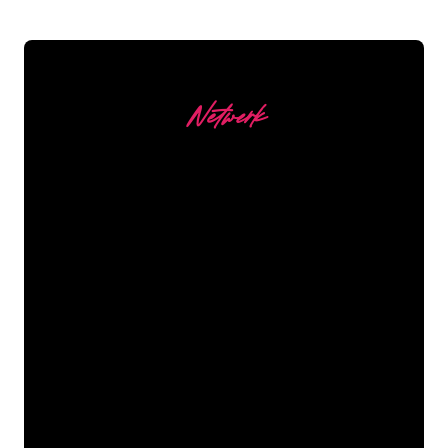
Netwerk
Onze Klanten
De Neon specialisten van The Neon
Company staan voor je klaar om jouw
bedrijfsnaam, logo of merk op een
sfeervolle en krachtige manier om te
zetten in Neon verlichting. Met ruim
5000+ bedrijven en bekende merken in
ons klantenbestand ben je bij ons aan
het juiste adres voor een duurzame
Neon Sign tegen de laagste
prijsgarantie.