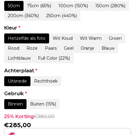
50cm
75cm (65%)
100cm (150%)
150cm (280%)
200cm (360%)
250cm (440%)
Kleur
*
Hetzelfde als foto
Wit Koud
Wit Warm
Groen
Rood
Roze
Paars
Geel
Oranje
Blauw
Lichtblauw
Full Color (22%)
Achterplaat
*
Uitsnede
Rechthoek
Gebruik
*
Binnen
Buiten (15%)
25% Korting
€
380,00
€
285,00