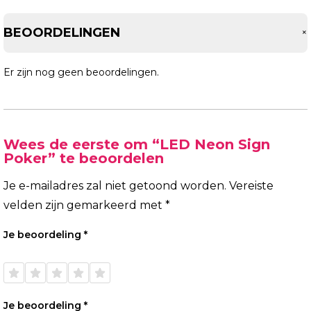
BEOORDELINGEN
Er zijn nog geen beoordelingen.
Wees de eerste om “LED Neon Sign
Poker” te beoordelen
Je e-mailadres zal niet getoond worden.
Vereiste
velden zijn gemarkeerd met
*
Je beoordeling
*
1 van
2 van
3 van
4 van
5 van
de 5
de 5
de 5
de 5
de 5
sterren
sterren
sterren
sterren
sterren
Je beoordeling
*