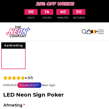
25% OFF WEEKS
00
14
40
50
DAYS
HOURS
MINUTES
SECONDS
Winkelwag
Aanbieding
4.9/5
PREMIUM
PowerLEDs™
Neon Sign
LED Neon Sign Poker
Afmeting
*