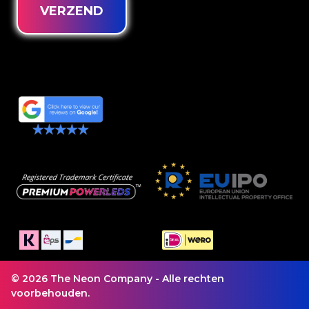
VERZEND
© 2026 The Neon Company - Alle rechten
voorbehouden.