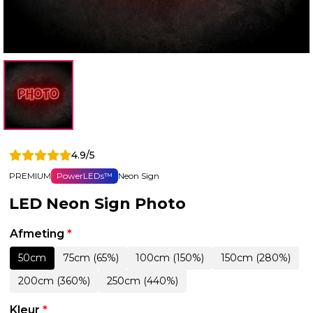
4.9/5
PREMIUM
PowerLEDs™
Neon Sign
LED Neon Sign Photo
Afmeting
*
50cm
75cm (65%)
100cm (150%)
150cm (280%)
200cm (360%)
250cm (440%)
Kleur
*