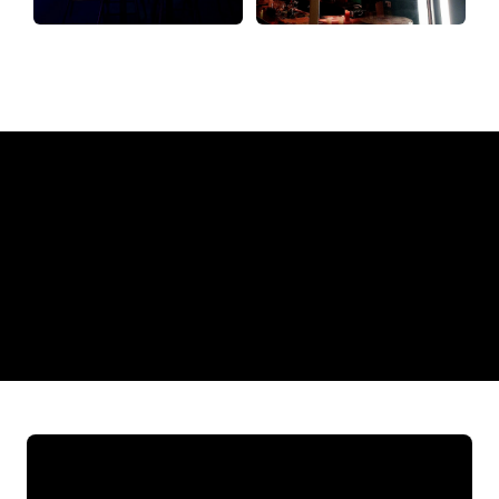
Waarom een Neon Sign van
The Neon Company
REGULAR
SUPPLIERS