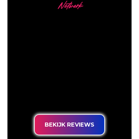
Netwerk
Onze Klanten
De Neon specialisten van The Neon
Company staan voor je klaar om jouw
bedrijfsnaam, logo of merk op een
sfeervolle en krachtige manier om te
zetten in Neon verlichting. Met ruim
5000+ bedrijven en bekende merken in
ons klantenbestand ben je bij ons aan
het juiste adres voor een duurzame
Neon Sign tegen de laagste
prijsgarantie.
BEKIJK REVIEWS