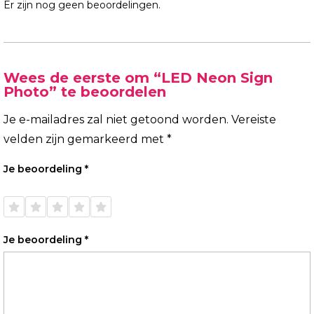
Er zijn nog geen beoordelingen.
Wees de eerste om “LED Neon Sign
Photo” te beoordelen
Je e-mailadres zal niet getoond worden.
Vereiste
velden zijn gemarkeerd met
*
Je beoordeling
*
1 van
2 van
3 van
4 van
5 van
de 5
de 5
de 5
de 5
de 5
sterren
sterren
sterren
sterren
sterren
Je beoordeling
*