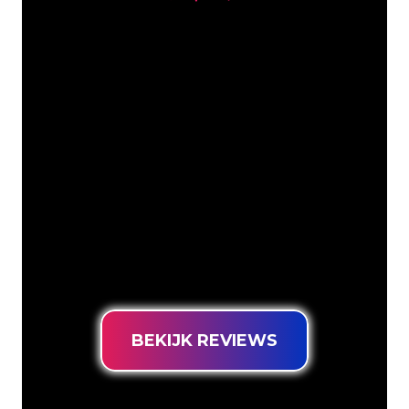
Onze Klanten
De Neon specialisten van The Neon
Company staan voor je klaar om jouw
bedrijfsnaam, logo of merk op een
sfeervolle en krachtige manier om te
zetten in Neon verlichting. Met ruim
5000+ bedrijven en bekende merken in
ons klantenbestand ben je bij ons aan
het juiste adres voor een duurzame
Neon Sign tegen de laagste
prijsgarantie.
BEKIJK REVIEWS