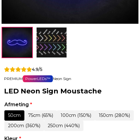
4.9/5
PREMIUM
PowerLEDs™
Neon Sign
LED Neon Sign Moustache
Afmeting
*
50cm
75cm (65%)
100cm (150%)
150cm (280%)
200cm (360%)
250cm (440%)
Kleur
*