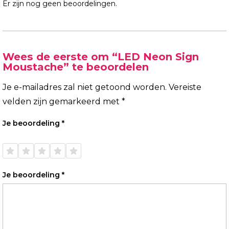
Er zijn nog geen beoordelingen.
Wees de eerste om “LED Neon Sign
Moustache” te beoordelen
Je e-mailadres zal niet getoond worden.
Vereiste
velden zijn gemarkeerd met
*
Je beoordeling
*
1 van
2 van
3 van
4 van
5 van
de 5
de 5
de 5
de 5
de 5
sterren
sterren
sterren
sterren
sterren
Je beoordeling
*