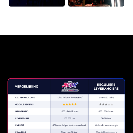
Waarom een Neon Sign van
The Neon Company