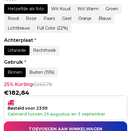
Hetzelfde als foto
Wit Koud
Wit Warm
Groen
Rood
Roze
Paars
Geel
Oranje
Blauw
Lichtblauw
Full Color (22%)
Achterplaat
*
Uitsnede
Rechthoek
Gebruik
*
Binnen
Buiten (15%)
25% Korting
€
243,78
€
182,84
Besteld voor 23:59
Geleverd tussen
25 augustus
en
3 september
TOEVOEGEN AAN WINKELWAGEN