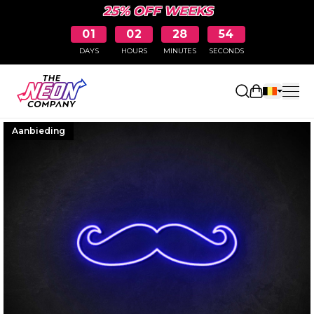
25% OFF WEEKS
01
02
28
53
DAYS
HOURS
MINUTES
SECONDS
Winkelwag
Aanbieding