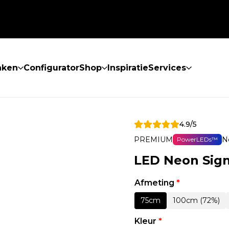
aken
Configurator
Shop
Inspiratie
Services
4.9/5
PREMIUM
N
PowerLEDs™
LED Neon Sign
Afmeting
*
75cm
100cm (72%)
Kleur
*