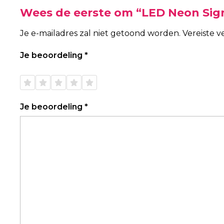
Wees de eerste om “LED Neon Sign
Je e-mailadres zal niet getoond worden.
Vereiste 
Je beoordeling
*
1 van
2 van
3 van
4 van
5 van
de 5
de 5
de 5
de 5
de 5
sterren
sterren
sterren
sterren
sterren
Je beoordeling
*