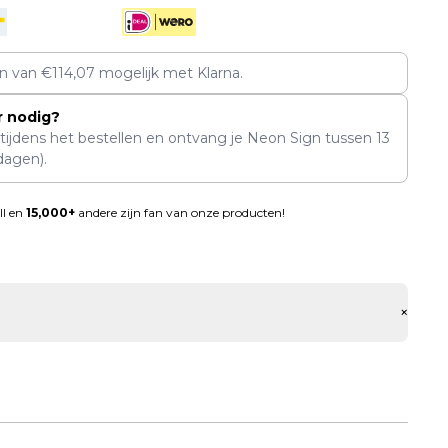
en van
€
114,07
mogelijk met Klarna.
r nodig?
 tijdens het bestellen en ontvang je Neon Sign tussen
13
dagen).
ll en
15,000+
andere zijn fan van onze producten!
+