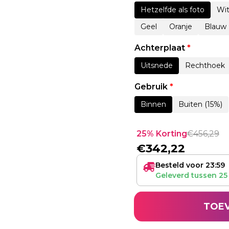
Hetzelfde als foto
Wi
Geel
Oranje
Blauw
Achterplaat
*
Uitsnede
Rechthoek
Gebruik
*
Binnen
Buiten (15%)
25% Korting
€
456,29
€
342,22
Besteld voor 23:59
Geleverd tussen
25
TOE