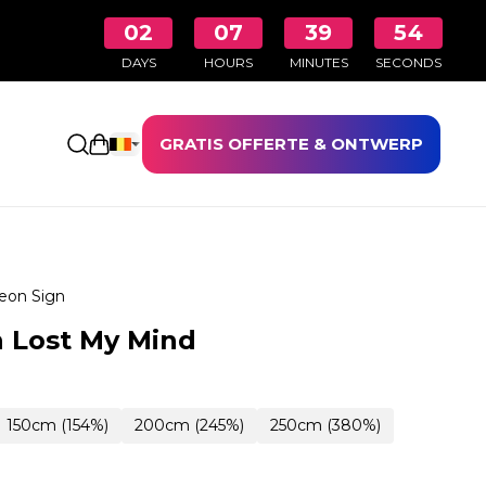
02
07
39
53
DAYS
HOURS
MINUTES
SECONDS
GRATIS OFFERTE & ONTWERP
Winkelwagen openen
eon Sign
 Lost My Mind
150cm (154%)
200cm (245%)
250cm (380%)