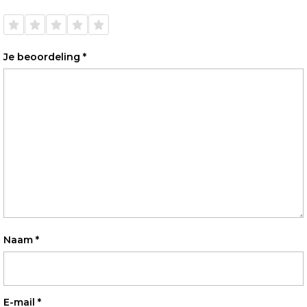
1 van
2 van
3 van
4 van
5 van
de 5
de 5
de 5
de 5
de 5
sterren
sterren
sterren
sterren
sterren
Je beoordeling
*
Naam
*
E-mail
*