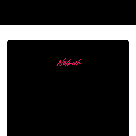
REGULAR
SUPPLIERS
Netwerk
Onze Klanten
De Neon specialisten van The Neon
Company staan voor je klaar om jouw
bedrijfsnaam, logo of merk op een
sfeervolle en krachtige manier om te
zetten in Neon verlichting. Met ruim
5000+ bedrijven en bekende merken in