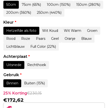
50cm
75cm (65%)
100cm (150%)
150cm (280%)
200cm (360%)
250cm (440%)
Kleur
*
Hetzelfde als foto
Wit Koud
Wit Warm
Groen
Rood
Roze
Paars
Geel
Oranje
Blauw
Lichtblauw
Full Color (22%)
Achterplaat
*
Uitsnede
Rechthoek
Gebruik
*
Binnen
Buiten (15%)
25% Korting
€
230,15
€
172,62