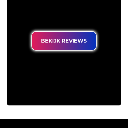
ons klantenbestand ben je bij ons aan
het juiste adres voor een duurzame
Neon Sign tegen de laagste
prijsgarantie.
BEKIJK REVIEWS