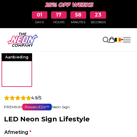
25% OFF WEEKS
01
17
58
22
DAYS
HOURS
MINUTES
SECONDS
Winkelwag
Aanbieding
4.9/5
PREMIUM
PowerLEDs™
Neon Sign
LED Neon Sign Lifestyle
Afmeting
*