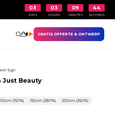
03
03
09
43
DAYS
HOURS
MINUTES
SECONDS
GRATIS OFFERTE & ONTWERP
Winkelwagen openen
eon Sign
 Just Beauty
100cm (150%)
150cm (280%)
200cm (360%)