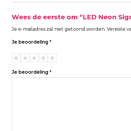
Wees de eerste om “LED Neon Sign
Je e-mailadres zal niet getoond worden.
Vereiste 
Je beoordeling
*
1 van
2 van
3 van
4 van
5 van
de 5
de 5
de 5
de 5
de 5
sterren
sterren
sterren
sterren
sterren
Je beoordeling
*