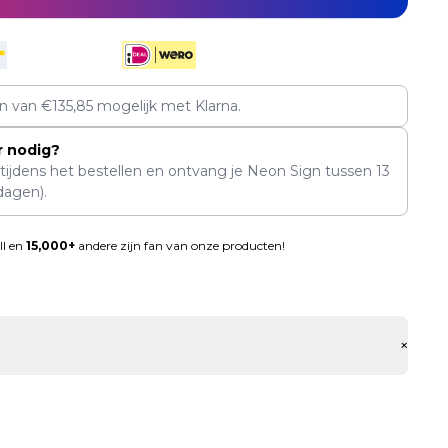
en van
€
135,85
mogelijk met Klarna.
r nodig?
 tijdens het bestellen en ontvang je Neon Sign tussen
13
dagen).
ll en
15,000+
andere zijn fan van onze producten!
+