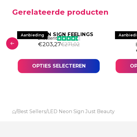
Gerelateerde producten
LED NEON SIGN FEELINGS
LE
Aanbieding
Aanbied
Excellent
Oorspronkelijke prijs was: €271,02.
Huidige prijs is: €203,27.
€
203,27
€
271,02
was: €407,25.
44.
OPTIES SELECTEREN
OP
/
Best Sellers
/
LED Neon Sign Just Beauty