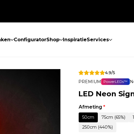
aken
Configurator
Shop
Inspiratie
Services
4.9/5
PREMIUM
N
PowerLEDs™
LED Neon Sign
Afmeting
*
50cm
75cm (65%)
250cm (440%)