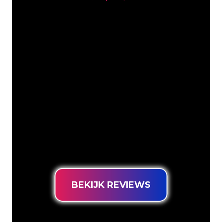
Onze Klanten
De Neon specialisten van The Neon
Company staan voor je klaar om jouw
bedrijfsnaam, logo of merk op een
sfeervolle en krachtige manier om te
zetten in Neon verlichting. Met ruim
5000+ bedrijven en bekende merken in
ons klantenbestand ben je bij ons aan
het juiste adres voor een duurzame
Neon Sign tegen de laagste
prijsgarantie.
BEKIJK REVIEWS