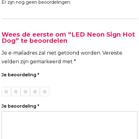
Er zijn nog geen beoordelingen.
Wees de eerste om “LED Neon Sign Hot
Dog” te beoordelen
Je e-mailadres zal niet getoond worden.
Vereiste
velden zijn gemarkeerd met
*
Je beoordeling
*
1 van
2 van
3 van
4 van
5 van
de 5
de 5
de 5
de 5
de 5
sterren
sterren
sterren
sterren
sterren
Je beoordeling
*