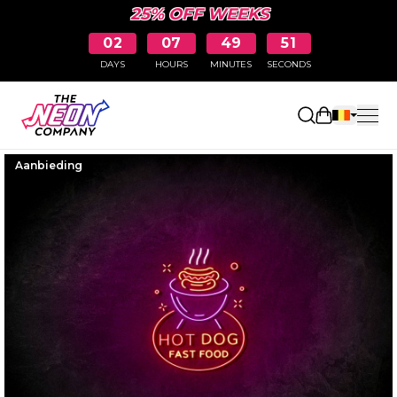
25% OFF WEEKS
02
07
49
50
DAYS
HOURS
MINUTES
SECONDS
Winkelwag
Aanbieding