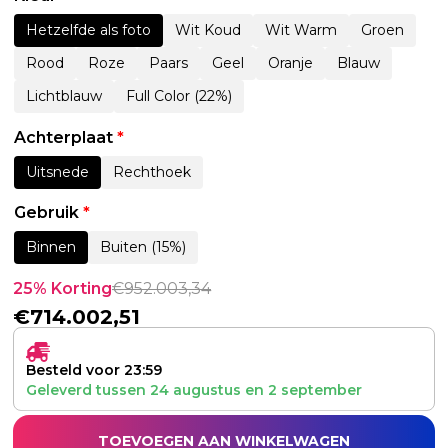
Hetzelfde als foto
Wit Koud
Wit Warm
Groen
Rood
Roze
Paars
Geel
Oranje
Blauw
Lichtblauw
Full Color (22%)
Achterplaat
*
Uitsnede
Rechthoek
Gebruik
*
Binnen
Buiten (15%)
25% Korting
€
952.003,34
€
714.002,51
Besteld voor 23:59
Geleverd tussen
24 augustus
en
2 september
TOEVOEGEN AAN WINKELWAGEN