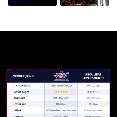
Waarom een Neon Sign van
The Neon Company