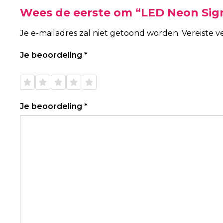
Wees de eerste om “LED Neon Sig
Je e-mailadres zal niet getoond worden.
Vereiste 
Je beoordeling
*
1 van
2 van
3 van
4 van
5 van
de 5
de 5
de 5
de 5
de 5
sterren
sterren
sterren
sterren
sterren
Je beoordeling
*