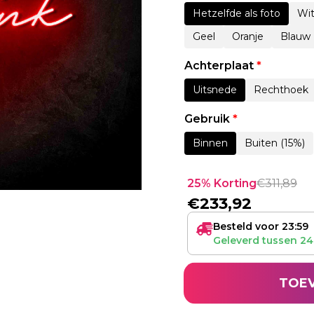
Hetzelfde als foto
Wi
Geel
Oranje
Blauw
Achterplaat
*
Uitsnede
Rechthoek
Gebruik
*
Binnen
Buiten (15%)
25% Korting
€
311,89
€
233,92
Besteld voor 23:59
Geleverd tussen
24
TOE