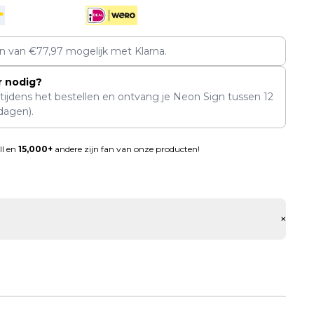
en van
€
77,97
mogelijk met Klarna.
r nodig?
 tijdens het bestellen en ontvang je Neon Sign tussen
12
dagen).
ll en
15,000+
andere zijn fan van onze producten!
+