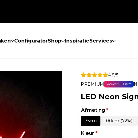
aken
Configurator
Shop
Inspiratie
Services
4.9/5
PREMIUM
N
PowerLEDs™
LED Neon Sig
Afmeting
*
75cm
100cm (72%)
Kleur
*