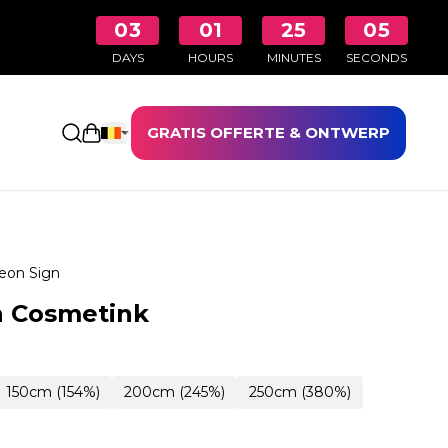
03
01
25
04
DAYS
HOURS
MINUTES
SECONDS
GRATIS OFFERTE & ONTWERP
Winkelwagen openen
eon Sign
n Cosmetink
150cm (154%)
200cm (245%)
250cm (380%)