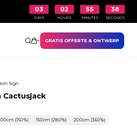
03
02
55
37
DAYS
HOURS
MINUTES
SECONDS
GRATIS OFFERTE & ONTWERP
Winkelwagen openen
eon Sign
 Cactusjack
100cm (150%)
150cm (280%)
200cm (360%)