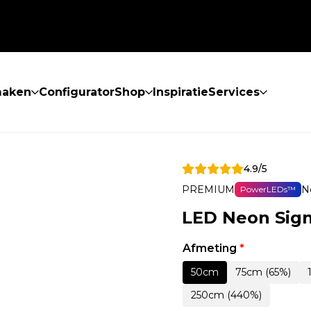
maken
Configurator
Shop
Inspiratie
Services
4.9/5
PREMIUM
N
PowerLEDs™
LED Neon Sign
Afmeting
*
50cm
75cm (65%)
250cm (440%)