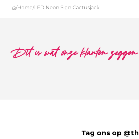
/
Home
/
LED Neon Sign Cactusjack
Dit is wat onze klanten zeggen
Tag ons op @th