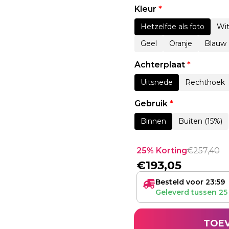
Kleur
*
Hetzelfde als foto
Wi
Geel
Oranje
Blauw
Achterplaat
*
Uitsnede
Rechthoek
Gebruik
*
Binnen
Buiten (15%)
25% Korting
€
257,40
€
193,05
Besteld voor 23:59
Geleverd tussen
25
TOE