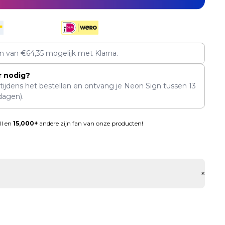
en van
€
64,35
mogelijk met Klarna.
r nodig?
 tijdens het bestellen en ontvang je Neon Sign tussen
13
dagen).
ll en
15,000+
andere zijn fan van onze producten!
+