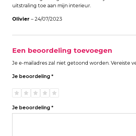
uitstraling toe aan mijn interieur.
Olivier
–
24/07/2023
Een beoordeling toevoegen
Je e-mailadres zal niet getoond worden.
Vereiste 
Je beoordeling
*
1 van
2 van
3 van
4 van
5 van
de 5
de 5
de 5
de 5
de 5
sterren
sterren
sterren
sterren
sterren
Je beoordeling
*