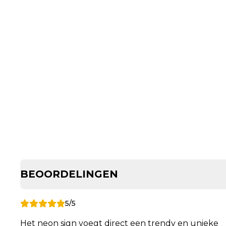
BEOORDELINGEN
5/5
Het neon sign voegt direct een trendy en unieke