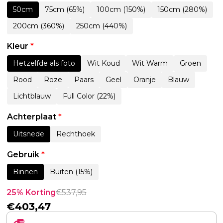
50cm
75cm (65%)
100cm (150%)
150cm (280%)
200cm (360%)
250cm (440%)
Kleur
*
Hetzelfde als foto
Wit Koud
Wit Warm
Groen
Rood
Roze
Paars
Geel
Oranje
Blauw
Lichtblauw
Full Color (22%)
Achterplaat
*
Uitsnede
Rechthoek
Gebruik
*
Binnen
Buiten (15%)
25% Korting
€
537,95
€
403,47