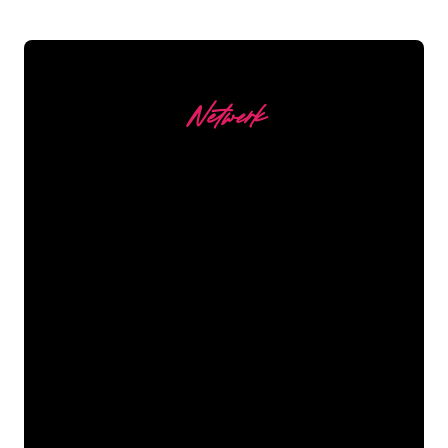
Netwerk
Onze Klanten
De Neon specialisten van The Neon
Company staan voor je klaar om jouw
bedrijfsnaam, logo of merk op een
sfeervolle en krachtige manier om te
zetten in Neon verlichting. Met ruim
5000+ bedrijven en bekende merken in
ons klantenbestand ben je bij ons aan
het juiste adres voor een duurzame
Neon Sign tegen de laagste
prijsgarantie.