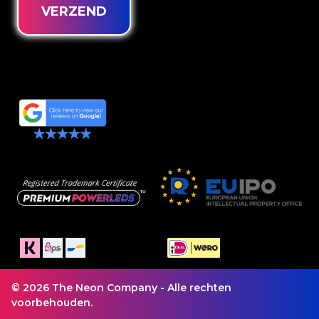
VERZEND
© 2026 The Neon Company - Alle rechten
voorbehouden.