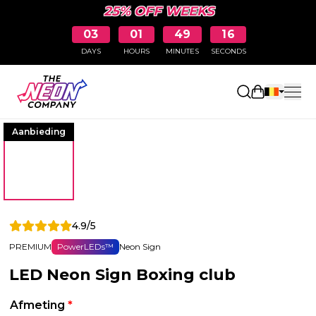
25% OFF WEEKS
03
01
49
15
DAYS
HOURS
MINUTES
SECONDS
Winkelwag
Aanbieding
4.9/5
PREMIUM
PowerLEDs™
Neon Sign
LED Neon Sign Boxing club
Afmeting
*