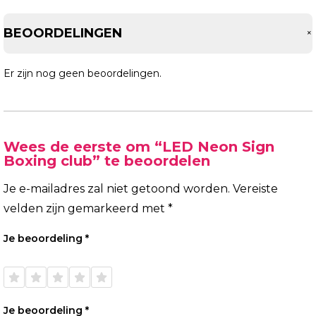
BEOORDELINGEN
Er zijn nog geen beoordelingen.
Wees de eerste om “LED Neon Sign
Boxing club” te beoordelen
Je e-mailadres zal niet getoond worden.
Vereiste
velden zijn gemarkeerd met
*
Je beoordeling
*
1 van
2 van
3 van
4 van
5 van
de 5
de 5
de 5
de 5
de 5
sterren
sterren
sterren
sterren
sterren
Je beoordeling
*