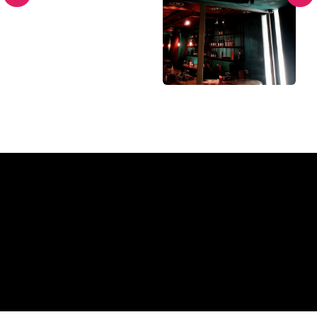
Waarom een Neon Sign van
The Neon Company
REGULAR
SUPPLIERS