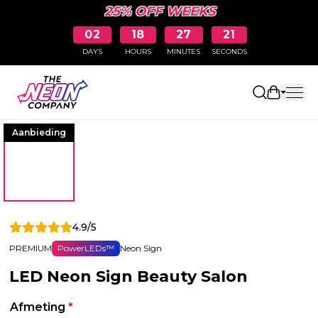
25% OFF WEEKS
02
18
27
20
DAYS
HOURS
MINUTES
SECONDS
Winkelw
Aanbieding
4.9/5
PREMIUM
PowerLEDs™
Neon Sign
LED Neon Sign Beauty Salon
Afmeting
*