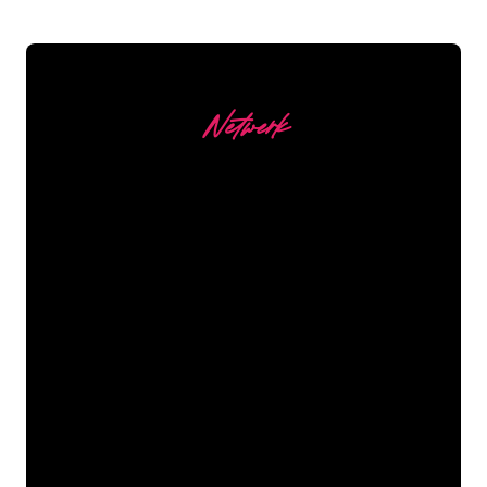
Netwerk
Onze Klanten
De Neon specialisten van The Neon
Company staan voor je klaar om jouw
bedrijfsnaam, logo of merk op een
sfeervolle en krachtige manier om te
zetten in Neon verlichting. Met ruim
5000+ bedrijven en bekende merken in
ons klantenbestand ben je bij ons aan
het juiste adres voor een duurzame
Neon Sign tegen de laagste
prijsgarantie.