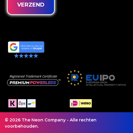
VERZEND
© 2026 The Neon Company - Alle rechten
voorbehouden.