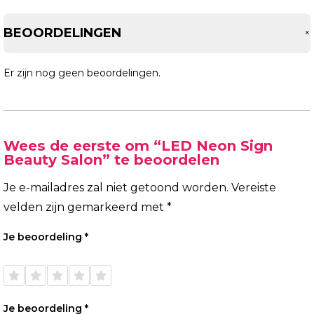
BEOORDELINGEN
Er zijn nog geen beoordelingen.
Wees de eerste om “LED Neon Sign
Beauty Salon” te beoordelen
Je e-mailadres zal niet getoond worden.
Vereiste
velden zijn gemarkeerd met
*
Je beoordeling
*
1 van
2 van
3 van
4 van
5 van
de 5
de 5
de 5
de 5
de 5
sterren
sterren
sterren
sterren
sterren
Je beoordeling
*