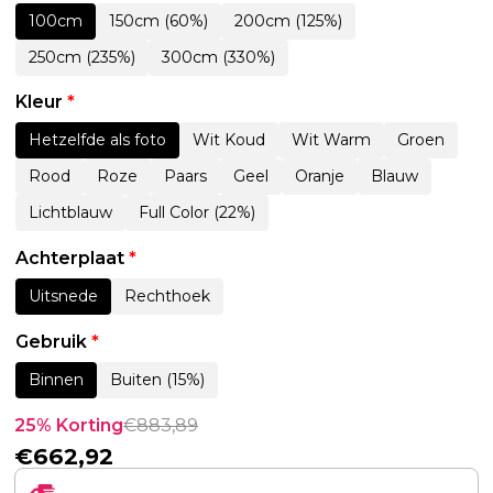
100cm
150cm (60%)
200cm (125%)
250cm (235%)
300cm (330%)
Kleur
*
Hetzelfde als foto
Wit Koud
Wit Warm
Groen
Rood
Roze
Paars
Geel
Oranje
Blauw
Lichtblauw
Full Color (22%)
Achterplaat
*
Uitsnede
Rechthoek
Gebruik
*
Binnen
Buiten (15%)
25% Korting
€
883,89
€
662,92