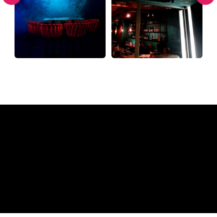
Waarom een Neon Sign van
The Neon Company
REGULAR
SUPPLIERS