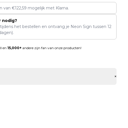
en van
€
122,59
mogelijk met Klarna.
r nodig?
 tijdens het bestellen en ontvang je Neon Sign tussen
12
dagen).
ll en
15,000+
andere zijn fan van onze producten!
+