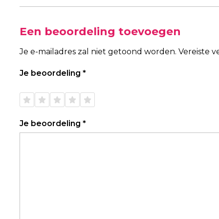
Een beoordeling toevoegen
Je e-mailadres zal niet getoond worden.
Vereiste 
Je beoordeling
*
1 van
2 van
3 van
4 van
5 van
de 5
de 5
de 5
de 5
de 5
sterren
sterren
sterren
sterren
sterren
Je beoordeling
*