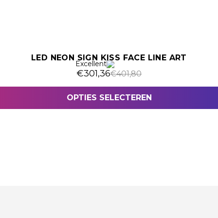
LED NEON SIGN KISS FACE LINE ART
Excellent
Oorspronkelijke prijs was: €401,8
Huidige prijs is: €301,36.
€
301,36
€
401,80
OPTIES SELECTEREN