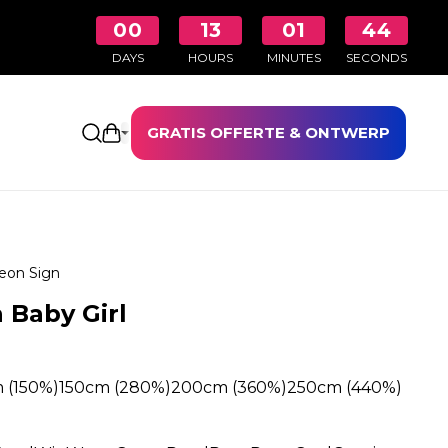
00
13
01
44
DAYS
HOURS
MINUTES
SECONDS
GRATIS OFFERTE & ONTWERP
Winkelwagen openen
eon Sign
 Baby Girl
 (150%)
150cm (280%)
200cm (360%)
250cm (440%)