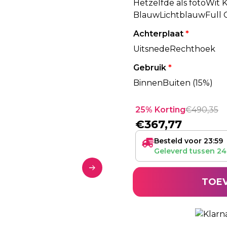
Hetzelfde als foto
Wit 
Blauw
Lichtblauw
Full 
Achterplaat
*
Uitsnede
Rechthoek
Gebruik
*
Binnen
Buiten (15%)
25% Korting
€
490,35
€
367,77
Besteld voor 23:59
Geleverd tussen
24
TOE