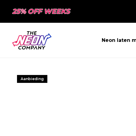
25% OFF WEEKS
Neon laten 
Aanbieding