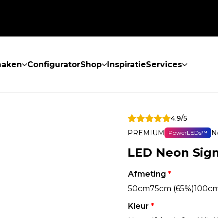
maken
Configurator
Shop
Inspiratie
Services
4.9/5
PREMIUM
N
PowerLEDs™
LED Neon Sign
Afmeting
*
50cm
75cm (65%)
100cm
Kleur
*