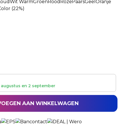
Koud
Wit Warm
Groen
Rood
Roze
Paars
Geel
Oranje
Color (22%)
 augustus
en
2 september
VOEGEN AAN WINKELWAGEN