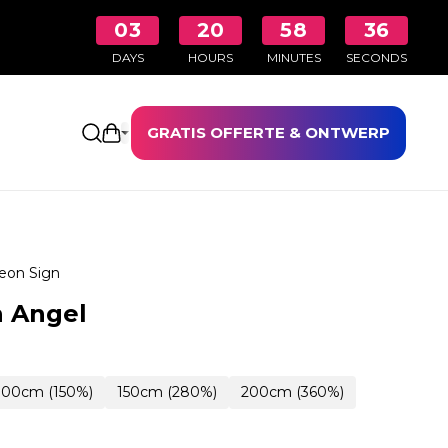
03
20
58
35
DAYS
HOURS
MINUTES
SECONDS
GRATIS OFFERTE & ONTWERP
Winkelwagen openen
eon Sign
n Angel
100cm (150%)
150cm (280%)
200cm (360%)