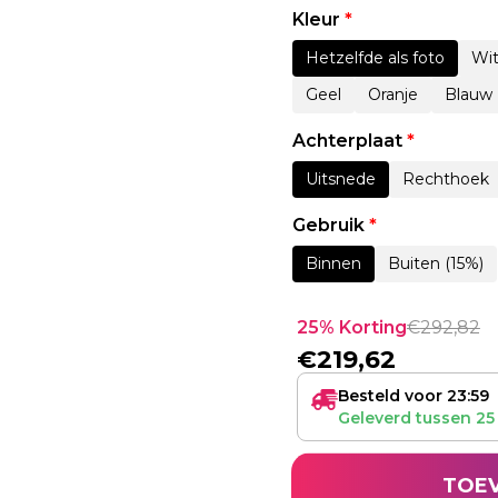
Kleur
*
Hetzelfde als foto
Wi
Geel
Oranje
Blauw
Achterplaat
*
Uitsnede
Rechthoek
Gebruik
*
Binnen
Buiten (15%)
25% Korting
€
292,82
€
219,62
Besteld voor 23:59
Geleverd tussen
25
TOE