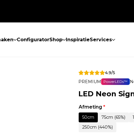
maken
Configurator
Shop
Inspiratie
Services
4.9/5
PREMIUM
N
PowerLEDs™
LED Neon Sig
Afmeting
*
50cm
75cm (65%)
250cm (440%)