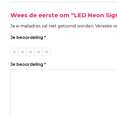
Wees de eerste om “LED Neon Sig
Je e-mailadres zal niet getoond worden.
Vereiste 
Je beoordeling
*
1 van
2 van
3 van
4 van
5 van
de 5
de 5
de 5
de 5
de 5
sterren
sterren
sterren
sterren
sterren
Je beoordeling
*