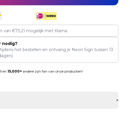
en van
€
73,21
mogelijk met Klarna.
r nodig?
 tijdens het bestellen en ontvang je Neon Sign tussen
13
dagen).
ll en
15,000+
andere zijn fan van onze producten!
+