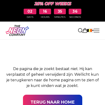
25% OFF WEEKS
02
16
35
35
DAYS
HOURS
MINUTES
SECONDS
PAGINA NIET
Winkelwag
GEVONDEN
De pagina die je zoekt bestaat niet. Hij kan
verplaatst of geheel verwijderd zijn. Wellicht kun
je terugkeren naar de home pagina om te zien of
je kunt vinden wat je zoekt.
TERUG NAAR HOME