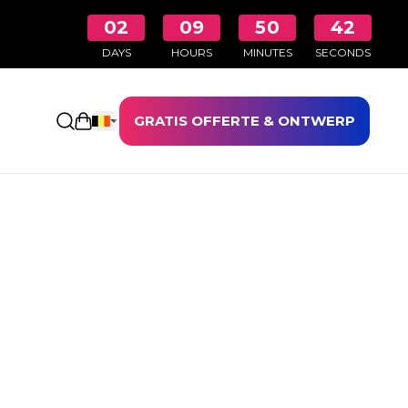
02
09
50
42
DAYS
HOURS
MINUTES
SECONDS
GRATIS OFFERTE & ONTWERP
Winkelwagen openen