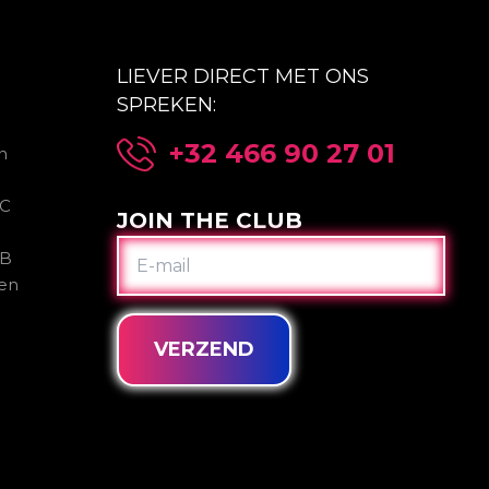
LIEVER DIRECT MET ONS
SPREKEN:
+32 466 90 27 01
n
2C
JOIN THE CLUB
E-
2B
MAIL
gen
VERZEND