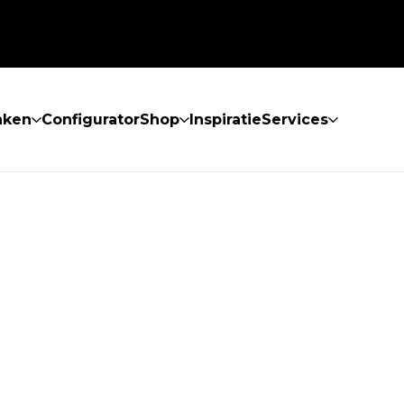
aken
Configurator
Shop
Inspiratie
Services
 GEVONDEN