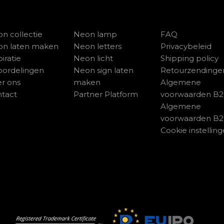
n collectie
Neon lamp
FAQ
on laten maken
Neon letters
Privacybeleid
piratie
Neon licht
Shipping policy
ordelingen
Neon sign laten
Retourzendinge
r ons
maken
Algemene
tact
Partner Platform
voorwaarden B
Algemene
voorwaarden B
Cookie instellin