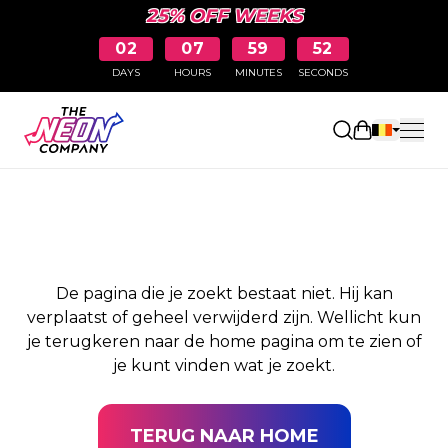
25% OFF WEEKS
02
07
59
52
DAYS
HOURS
MINUTES
SECONDS
PAGINA NIET
Winkelwag
GEVONDEN
De pagina die je zoekt bestaat niet. Hij kan
verplaatst of geheel verwijderd zijn. Wellicht kun
je terugkeren naar de home pagina om te zien of
je kunt vinden wat je zoekt.
TERUG NAAR HOME