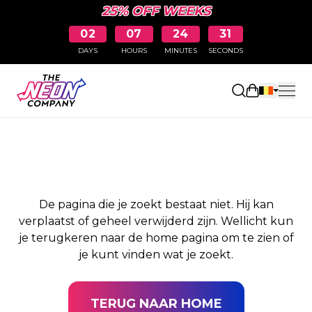
25% OFF WEEKS
02
07
24
31
DAYS
HOURS
MINUTES
SECONDS
PAGINA NIET
Winkelwag
GEVONDEN
De pagina die je zoekt bestaat niet. Hij kan
verplaatst of geheel verwijderd zijn. Wellicht kun
je terugkeren naar de home pagina om te zien of
je kunt vinden wat je zoekt.
TERUG NAAR HOME