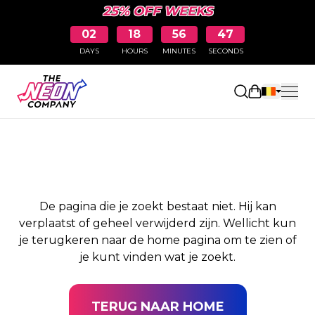
25% OFF WEEKS
02
18
56
47
DAYS
HOURS
MINUTES
SECONDS
PAGINA NIET
Winkelwag
GEVONDEN
De pagina die je zoekt bestaat niet. Hij kan
verplaatst of geheel verwijderd zijn. Wellicht kun
je terugkeren naar de home pagina om te zien of
je kunt vinden wat je zoekt.
TERUG NAAR HOME