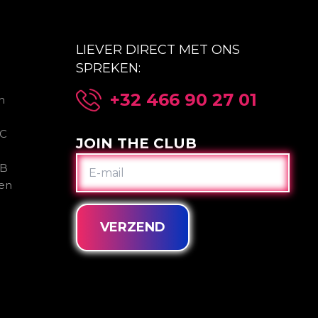
LIEVER DIRECT MET ONS
SPREKEN:
+32 466 90 27 01
n
2C
JOIN THE CLUB
E-
2B
MAIL
gen
VERZEND