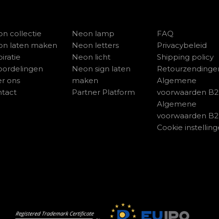
n collectie
Neon lamp
FAQ
on laten maken
Neon letters
Privacybeleid
piratie
Neon licht
Shipping policy
ordelingen
Neon sign laten
Retourzendinge
r ons
maken
Algemene
tact
Partner Platform
voorwaarden B
Algemene
voorwaarden B
Cookie instellin