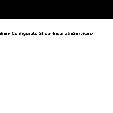
aken
Configurator
Shop
Inspiratie
Services
 GEVONDEN