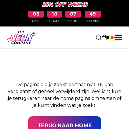
25% OFF WEEKS
03
10
07
49
DAYS
HOURS
MINUTES
SECONDS
PAGINA NIET
Winkelwag
GEVONDEN
De pagina die je zoekt bestaat niet. Hij kan
verplaatst of geheel verwijderd zijn. Wellicht kun
je terugkeren naar de home pagina om te zien of
je kunt vinden wat je zoekt.
TERUG NAAR HOME